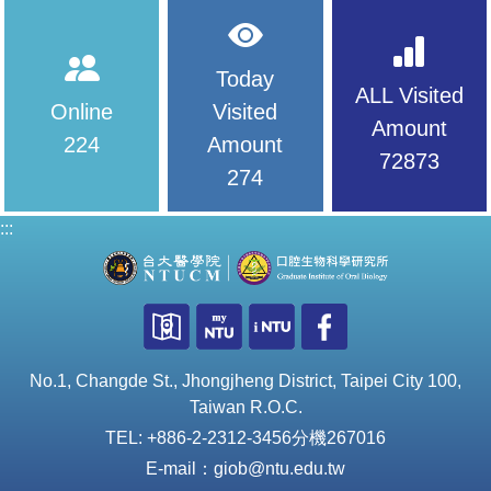
Today
ALL Visited
Online
Visited
Amount
224
Amount
72873
274
:::
No.1, Changde St., Jhongjheng District, Taipei City 100,
Taiwan R.O.C.
TEL: +886-2-2312-3456分機267016
E-mail：giob@ntu.edu.tw