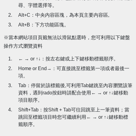
尋、字體選擇等。
Alt+C：中央内容區塊，為本頁主要内容區,
Alt+B：下方功能區塊。
※當本網站項目頁籤無法以滑鼠點選時，您可利用以下鍵盤
操作方式瀏覽資料
← → or ↑↓：按左右鍵或上下鍵移動標籤順序。
Home or End→：可直接跳至標籤第一項或者最後一
項。
Tab：停留於該標籤後,可利用Tab鍵跳至內容瀏覽該筆
資料，遇到rado按鈕時請配合使用← → or ↑↓鍵移動
項目順序。
Shift+Tab：按Shift + Tab可往回跳至上一筆資料；當
跳回至標籤項目時您可繼續利用← → or ↑↓鍵移動標
籤順序。