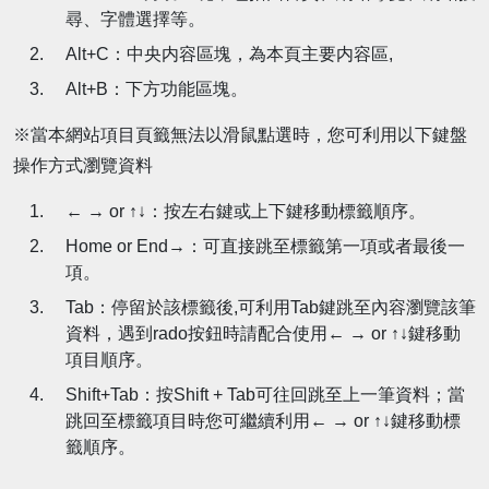
尋、字體選擇等。
Alt+C：中央内容區塊，為本頁主要内容區,
Alt+B：下方功能區塊。
※當本網站項目頁籤無法以滑鼠點選時，您可利用以下鍵盤
操作方式瀏覽資料
← → or ↑↓：按左右鍵或上下鍵移動標籤順序。
Home or End→：可直接跳至標籤第一項或者最後一
項。
Tab：停留於該標籤後,可利用Tab鍵跳至內容瀏覽該筆
資料，遇到rado按鈕時請配合使用← → or ↑↓鍵移動
項目順序。
Shift+Tab：按Shift + Tab可往回跳至上一筆資料；當
跳回至標籤項目時您可繼續利用← → or ↑↓鍵移動標
籤順序。