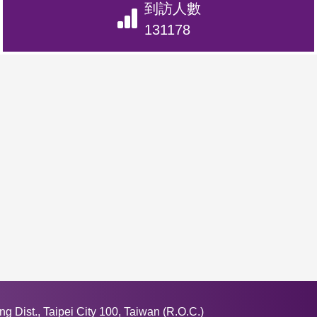
到訪人數
131178
 Dist., Taipei City 100, Taiwan (R.O.C.)