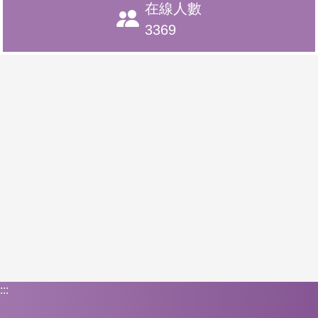
在線人數
3369
:::