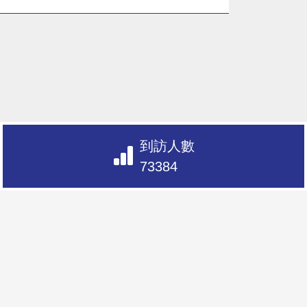
到訪人數
73384