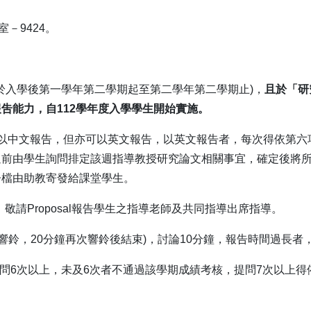
－9424。
告 (於入學後第一學年第二學期起至第二學年第二學期止)，
且於「研
報吿能力，自
112
學年度入學學生開始實施。
中得以中文報告，但亦可以英文報告，以英文報告者，每次得依第六項
週前由學生詢問排定該週指導教授研究論文相關事宜，確定後將
子檔由助教寄發給課堂學生。
師指導，敬請Proposal報告學生之指導老師及共同指導出席指導。
分鐘響鈴，20分鐘再次響鈴後結束)，討論10分鐘，報告時間過長
問6次以上，未及6次者不通過該學期成績考核，提問7次以上得