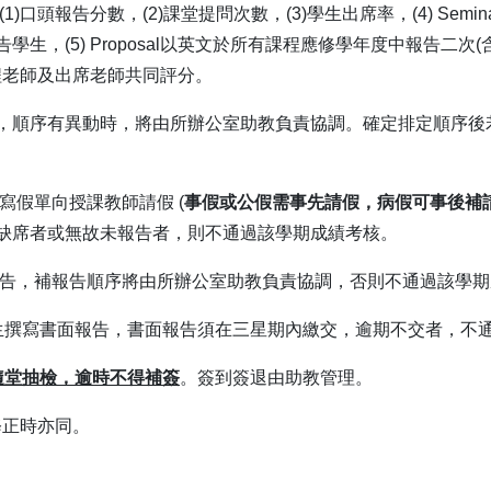
口頭報告分數，(2)課堂提問次數，(3)學生出席率，(4) Sem
生，(5) Proposal以英文於所有課程應修學年度中報告二次
程老師及出席老師共同評分。
定順序，順序有異動時，將由所辦公室助教負責協調。確定排定順序
寫假單向授課教師請假 (
事假或公假需事先請假，病假可事後補
缺席者或無故未報告者，則不通過該學期成績考核。
報告，補報告順序將由所辦公室助教負責協調，否則不通過該學期
生撰寫書面報告，書面報告須在三星期內繳交，逾期不交者，不
隨堂抽檢，逾時不得補簽
。簽到簽退由助教管理。
修正時亦同。