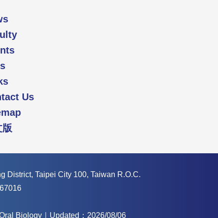
ws
ulty
nts
s
ks
tact Us
emap
文版
 District, Taipei City 100, Taiwan R.O.C.
67016
f Oral Biology｜Updated：2026/08/06