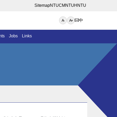
Sitemap
NTUCM
NTUH
NTU
中
A-
A+
nts
Jobs
Links