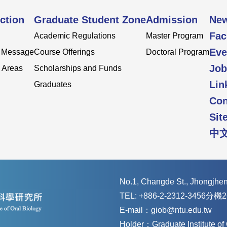
ction
Graduate Student Zone
Admission
Ne
Fac
Academic Regulations
Master Program
Eve
s Message
Course Offerings
Doctoral Program
Job
 Areas
Scholarships and Funds
Lin
Graduates
Con
Sit
中
No.1, Changde St., Jhongjheng
TEL: +886-2-2312-3456分機2
E-mail：giob@ntu.edu.tw
Holder：Graduate Institute o