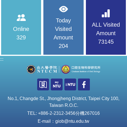
Today
ALL Visited
Online
Visited
Amount
329
Amount
73145
204
:::
No.1, Changde St., Jhongjheng District, Taipei City 100,
Taiwan R.O.C.
TEL: +886-2-2312-3456分機267016
E-mail：giob@ntu.edu.tw