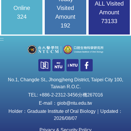
ALL Visited
Online
Visited
Amount
324
Amount
73133
192
:::
No.1, Changde St., Jhongjheng District, Taipei City 100,
Taiwan R.O.C.
TEL: +886-2-2312-3456分機267016
E-mail：giob@ntu.edu.tw
Holder：Graduate Institute of Oral Biology｜Updated：
2026/08/07
Privacy & Security Policy