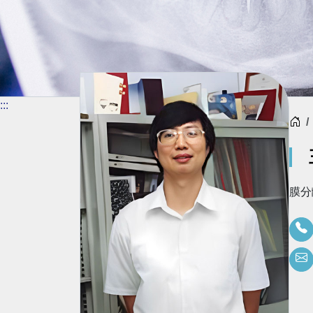
:::
首
膜分