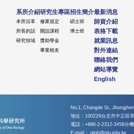
系所介紹
研究生專區
招生簡介
最新消息
師資介紹
本所沿革
修業規定
碩士班
表格下載
所長的話
開設課程
博士班
就業訊息
研究領域
獎助學金
對外連結
畢業校友
聯絡我們
網站導覽
English
No.1, Changde St., Jhongjheng
地址：100229台北市中正區
電話：+886-2-2312-3456分機
E-mail： giob@ntu.edu.tw