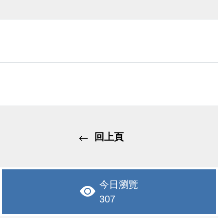
回上頁
今日瀏覽
307